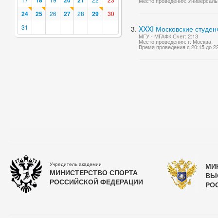
18
20
21
Место проведения: Универсаль
24
25
26
27
28
29
30
31
XXXI Московские студен
МГУ - МГАФК Счет: 2:13
Место проведения: г. Москва
Время проведения с 20:15 до 2
Учредитель академии
МИ
МИНИСТЕРСТВО СПОРТА
ВЫ
РОССИЙСКОЙ ФЕДЕРАЦИИ
РО