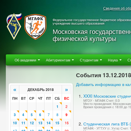
Сведения об об
Федеральное государственное бюджетное образова
учреждение высшего образования
Московская государствен
физической культуры
Об академии
Абитуриентам
Студентам
Наука
С
События 13.12.201
Добавить информацию в ка
«
»
ДЕКАБРЬ 2018
XXXI Московские студен
ПН
ВТ
СР
ЧТ
ПТ
СБ
ВС
МГОУ - МГАФК Счет: 0:3
Место проведения: Московская 
1
2
Время проведения с 18:00 до 1
3
4
5
6
7
8
9
10
11
12
13
14
15
16
Студенческая лига ВТБ 
МГАФК - УГТУУ (г. Ухта) Счет: 
17
19
22
23