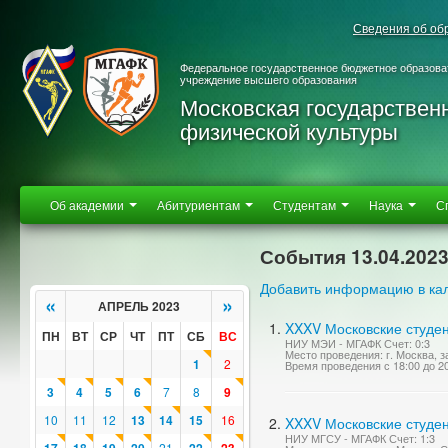
Сведения об об
Федеральное государственное бюджетное образова
учреждение высшего образования
Московская государствен
физической культуры
Об академии
Абитуриентам
Студентам
Наука
С
События 13.04.202
Добавить информацию в ка
«
»
АПРЕЛЬ 2023
XXXV Московские студен
ПН
ВТ
СР
ЧТ
ПТ
СБ
ВС
НИУ МЭИ - МГАФК Счет: 0:3
Место проведения: г. Москва, 
1
2
Время проведения с 18:00 до 2
3
4
5
6
7
8
9
10
11
12
13
14
15
16
XXXV Московские студен
НИУ МГСУ - МГАФК Счет: 1:3
21