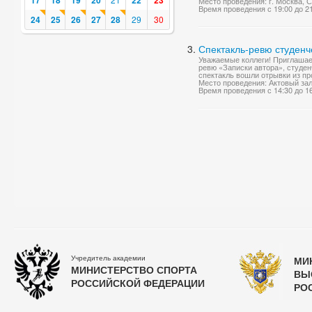
17
18
19
20
22
23
Место проведения: г. Москва, 
Время проведения с 19:00 до 2
24
25
26
27
28
29
30
Спектакль-ревю студенч
Уважаемые коллеги! Приглашаем
ревю «Записки автора», студен
спектакль вошли отрывки из про
Место проведения: Актовый за
Время проведения с 14:30 до 1
Учредитель академии
МИ
МИНИСТЕРСТВО СПОРТА
ВЫ
РОССИЙСКОЙ ФЕДЕРАЦИИ
РО