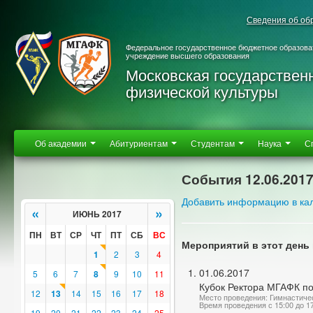
Сведения об об
Федеральное государственное бюджетное образова
учреждение высшего образования
Московская государствен
физической культуры
Об академии
Абитуриентам
Студентам
Наука
С
События 12.06.201
Добавить информацию в ка
«
»
ИЮНЬ 2017
ПН
ВТ
СР
ЧТ
ПТ
СБ
ВС
Мероприятий в этот день 
1
2
3
4
01.06.2017
5
6
7
8
9
10
11
Кубок Ректора МГАФК п
12
13
14
15
16
17
18
Место проведения: Гимнастиче
Время проведения с 15:00 до 1
19
20
21
22
23
24
25