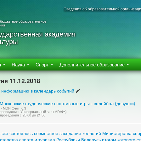
Сведения об образовательной организац
 бюджетное образовательное
ния
ударственная академия
ьтуры
м
Наука
Спорт
Дополнительное образование
ия 11.12.2018
 информацию в календарь событий
Московские студенческие спортивные игры - волейбол (девушки)
- МЭИ Счет: 0:3
проведения: Универсальный зал (МГАФК)
проведения с 20:00 до 21:30
нске состоялось совместное заседание коллегий Министерства спо
стерства спорта и туризма Республики Беларусь итогом которого 