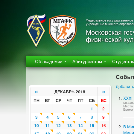
Федеральное государственное
учреждение высшего образова
Московская гос
физической кул
Об академии
Абитуриентам
Студента
Событ
Добавить
«
»
ДЕКАБРЬ 2018
XXXI 
ПН
ВТ
СР
ЧТ
ПТ
СБ
ВС
МГАФК 
Место 
1
2
Время 
3
4
5
6
7
8
9
10
11
12
13
14
15
16
В Ми
Мини
17
18
19
20
21
22
23