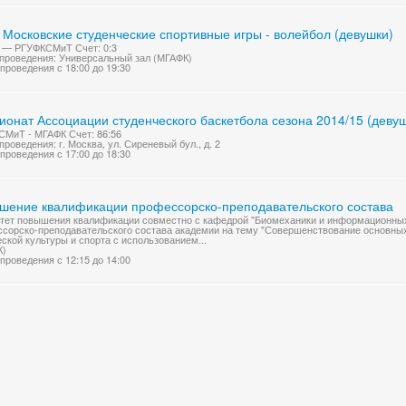
 Московские студенческие спортивные игры - волейбол (девушки)
 — РГУФКСМиТ Счет: 0:3
проведения: Универсальный зал (МГАФК)
проведения с 18:00 до 19:30
ионат Ассоциации студенческого баскетбола сезона 2014/15 (деву
МиТ - МГАФК Счет: 86:56
проведения: г. Москва, ул. Сиреневый бул., д. 2
проведения с 17:00 до 18:30
шение квалификации профессорско-преподавательского состава
тет повышения квалификации совместно с кафедрой "Биомеханики и информационных
сорско-преподавательского состава академии на тему "Совершенствование основны
ской культуры и спорта с использованием...
К)
проведения с 12:15 до 14:00