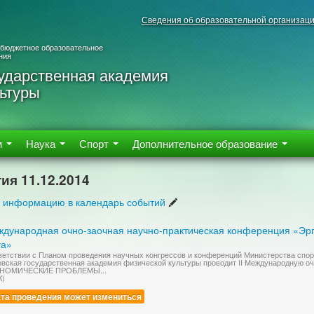
Сведения об образовательной организац
 бюджетное образовательное
ния
ударственная академия
ьтуры
м
Наука
Спорт
Дополнительное образование
ия 11.12.2014
 информацию в календарь событий
еждународная очно-заочная научно-практическая конференция «Э
та»
ветствии с Планом проведения научных конгрессов и конференций Министерства спо
вская государственная академия физической культуры проводит II Международную о
НОМИЧЕСКИЕ ПРОБЛЕМЫ...
К)
та проведения может измениться