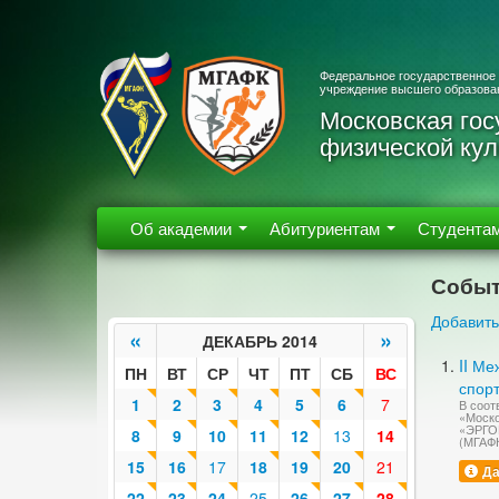
Федеральное государственное
учреждение высшего образова
Московская гос
физической кул
Об академии
Абитуриентам
Студента
Событ
Добавить
«
»
ДЕКАБРЬ 2014
II М
ПН
ВТ
СР
ЧТ
ПТ
СБ
ВС
спор
1
2
3
4
5
6
7
В соот
«Моско
«ЭРГО
8
9
10
11
12
13
14
(МГАФ
15
16
17
18
19
20
21
Да
22
23
24
25
26
27
28