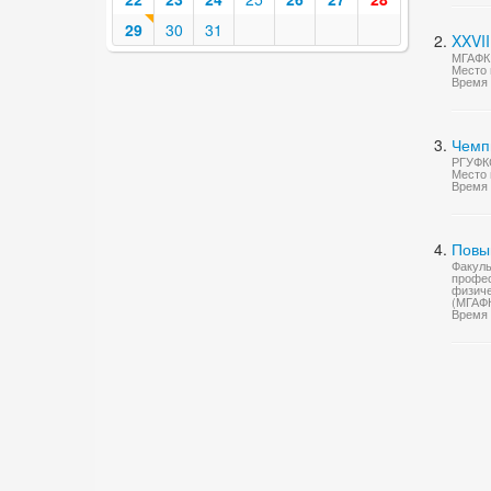
29
30
31
XXVII
МГАФК
Место 
Время 
Чемп
РГУФКС
Место 
Время 
Повы
Факуль
профес
физиче
(МГАФ
Время 