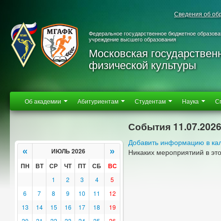
Сведения об об
Федеральное государственное бюджетное образова
учреждение высшего образования
Московская государствен
физической культуры
Об академии
Абитуриентам
Студентам
Наука
С
События 11.07.202
Добавить информацию в ка
«
»
ИЮЛЬ 2026
Никаких мероприятиий в эт
ПН
ВТ
СР
ЧТ
ПТ
СБ
ВС
1
2
3
4
5
6
7
8
9
10
11
12
13
14
15
16
17
18
19
20
21
22
23
24
25
26