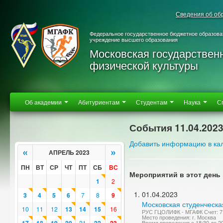
Сведения об об
Федеральное государственное бюджетное образова
учреждение высшего образования
Московская государствен
физической культуры
Об академии
Абитуриентам
Студентам
Наука
С
События 11.04.202
Добавить информацию в ка
«
»
АПРЕЛЬ 2023
ПН
ВТ
СР
ЧТ
ПТ
СБ
ВС
Мероприятий в этот день 
1
2
01.04.2023
3
4
5
6
7
8
9
Московская студенческа
10
11
12
13
14
15
16
РУС ГЦОЛИФК - МГАФК Счет: 7
Место проведения: г. Москва
21
Время проведения с 18:30 до 2