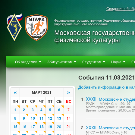
Сведения об об
Федеральное государственное бюджетное образова
учреждение высшего образования
Московская государствен
физической культуры
Об академии
Абитуриентам
Студентам
Наука
С
События 11.03.202
Добавить информацию в ка
«
»
МАРТ 2021
XXXIII Московские студ
ПН
ВТ
СР
ЧТ
ПТ
СБ
ВС
РУДН — МГАФК Счет: 50:107
Место проведения: г. Москва,
1
2
3
4
5
6
7
Время проведения с 20:00 до 2
8
9
10
11
12
13
14
15
16
17
18
19
20
21
XXXIII Московские студ
МГСУ — МГАФК Счет: 4:10
27
28