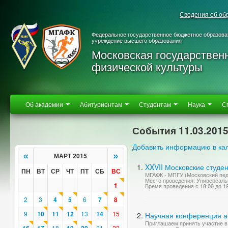
Сведения об об
Федеральное государственное бюджетное образова
учреждение высшего образования
Московская государствен
физической культуры
Об академии
Абитуриентам
Студентам
Наука
С
События 11.03.201
Добавить информацию в ка
«
»
МАРТ 2015
XXVII Московские студе
ПН
ВТ
СР
ЧТ
ПТ
СБ
ВС
МГАФК - МПГУ (Московский педа
Место проведения: Универсаль
1
Время проведения с 18:00 до 1
2
3
4
5
6
7
8
9
10
11
12
13
14
15
Научная конференция ас
Приглашаем принять участие в 
18
21
22