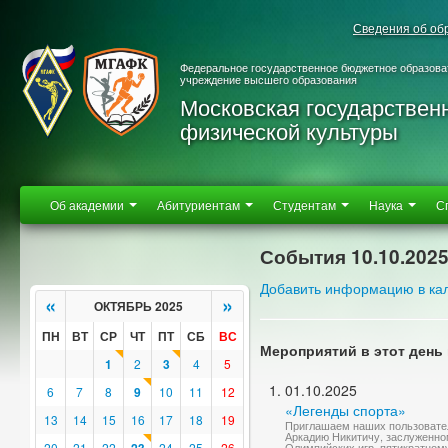
Сведения об об
Федеральное государственное бюджетное образова
учреждение высшего образования
Московская государствен
физической культуры
Об академии
Абитуриентам
Студентам
Наука
С
События 10.10.202
Добавить информацию в ка
«
»
ОКТЯБРЬ 2025
ПН
ВТ
СР
ЧТ
ПТ
СБ
ВС
Мероприятий в этот день 
1
2
3
4
5
01.10.2025
6
7
8
9
10
11
12
«Легенды спорта»
13
14
15
16
17
18
19
Приглашаем наших пользовате
Аркадию Никитичу, заслуженно
20
21
22
24
25
26
Олимпийских игр, пятикратном