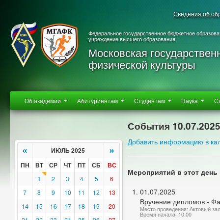
Сведения об об
Федеральное государственное бюджетное образова
учреждение высшего образования
Московская государствен
физической культуры
Об академии
Абитуриентам
Студентам
Наука
С
События 10.07.202
Добавить информацию в ка
«
»
ИЮЛЬ 2025
ПН
ВТ
СР
ЧТ
ПТ
СБ
ВС
Мероприятий в этот день 
1
2
3
4
5
6
01.07.2025
7
8
9
10
11
12
13
Вручение дипломов - Фа
14
15
16
17
18
19
20
Место проведения: Актовый за
Время начала: 10:00
21
22
23
24
25
26
27