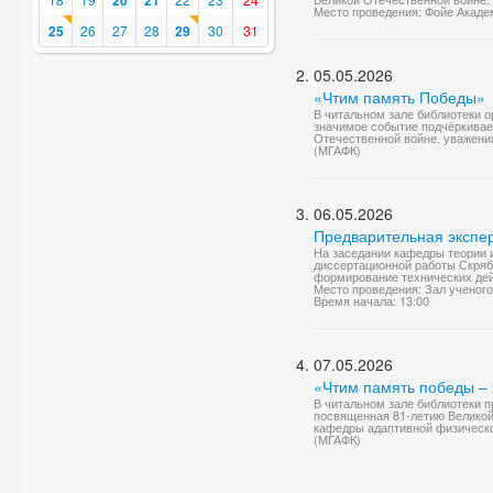
20
21
Место проведения: Фойе Акаде
25
26
27
28
29
30
31
05.05.2026
«Чтим память Победы»
В читальном зале библиотеки 
значимое событие подчёркивае
Отечественной войне, уважения
(МГАФК)
06.05.2026
Предварительная экспе
На заседании кафедры теории 
диссертационной работы Скряби
формирование технических дейс
Место проведения: Зал ученого
Время начала: 13:00
07.05.2026
«Чтим память победы –
В читальном зале библиотеки 
посвященная 81-летию Великой
кафедры адаптивной физическо
(МГАФК)