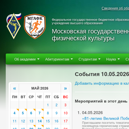
Сведения об об
Федеральное государственное бюджетное образова
учреждение высшего образования
Московская государствен
физической культуры
Об академии
Абитуриентам
Студентам
Наука
С
События 10.05.202
Добавить информацию в ка
«
»
МАЙ 2026
ПН
ВТ
СР
ЧТ
ПТ
СБ
ВС
Мероприятий в этот день 
1
2
3
04.05.2026
4
5
6
7
8
9
10
«81-летию Великой Поб
11
12
13
14
15
16
17
Приглашаем посетить тематич
посвящена героическим страни
18
19
22
23
24
Великой Отечественной войне.