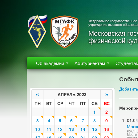
Федеральное государственное
учреждение высшего образова
Московская гос
физической кул
Об академии
Абитуриентам
Студента
Событ
Добавить
«
»
АПРЕЛЬ 2023
ПН
ВТ
СР
ЧТ
ПТ
СБ
ВС
Меропри
1
2
01.04
3
4
5
6
7
8
9
Моско
10
11
12
13
14
15
16
РУС ГЦ
Место 
17
18
19
20
21
22
23
Время 