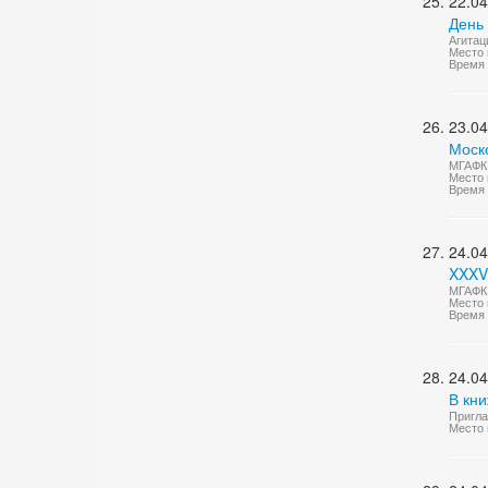
22.04
День
Агитац
Место 
Время 
23.04
Моско
МГАФК 
Место 
Время 
24.04
XXXV
МГАФК 
Место 
Время 
24.04
В кн
Пригла
Место 