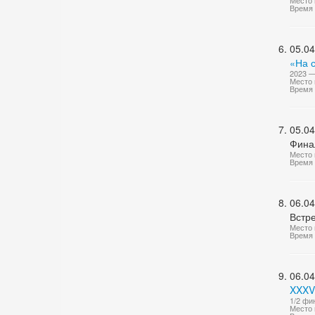
Место 
Время 
05.04
«На 
2023 —
Место 
Время 
05.04
Фина
Место 
Время 
06.04
Встре
Место 
Время 
06.04
XXXV
1/2 фи
Место 