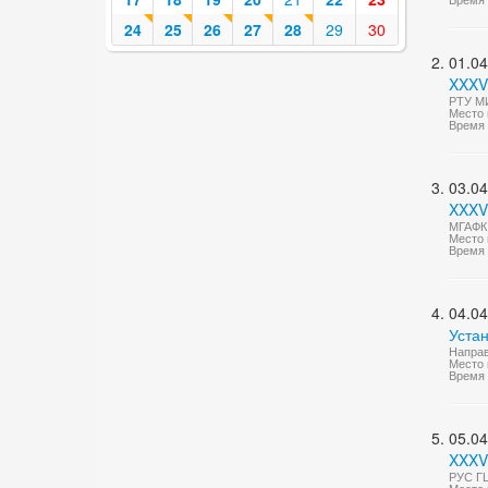
24
25
26
27
28
29
30
01.04
XXXV
РТУ МИ
Место 
Время 
03.04
XXXV
МГАФК 
Место 
Время 
04.04
Уста
Направ
Место 
Время 
05.04
XXXV
РУС ГЦ