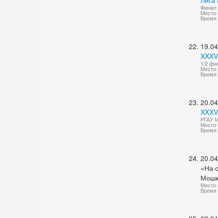
Лига 
Финал 
Место 
Время 
19.04
XXXV
1/2 фи
Место 
Время 
20.04
XXXV
РГАУ М
Место 
Время 
20.04
«На с
Мош
Место 
Время 