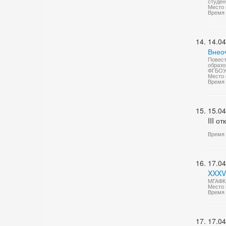
студен
Место 
Время 
14.04
Внео
Повест
образо
ФГБОУ 
Место 
Время 
15.04
III 
Время 
17.04
XXXV
МГАФК 
Место 
Время 
17.04