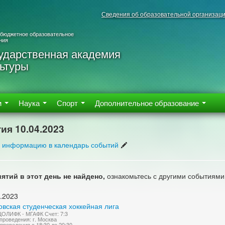
Сведения об образовательной организац
 бюджетное образовательное
ния
ударственная академия
ьтуры
м
Наука
Спорт
Дополнительное образование
ия 10.04.2023
 информацию в календарь событий
ятий в этот день не найдено,
ознакомьтесь с другими событиями
.2023
вская студенческая хоккейная лига
ОЛИФК - МГАФК Счет: 7:3
проведения: г. Москва
проведения с 18:30 до 20:30