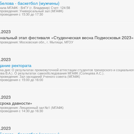
Белова - баскетбол (мужчины)
нала МГАФК - ВлГУ (г. Владимир) Счет: 124:58
проведения: Универсальный зал (МГАФК)
проведения с 15:30 до 17:30
.2023
ональный этап фестиваля «Студенческая весна Подмосковья 2023» 
проведения: Московская обл., г. Мытищи, МГОУ
.2023
дание ректората
ка дня: О результатах промежуточной аттестации студентов тренерского и социальног
ва В.А.). О результатах самообследования МГАФК (Солнцева А.С.).
проведения: Зал заседаний Ученого совета (МГАФК)
проведения с 15:00 до 16:00
.2023
срока давности»
проведения: Лекционный зал №1 (МГАФК)
проведения с 14:30 до 16:30
.2023