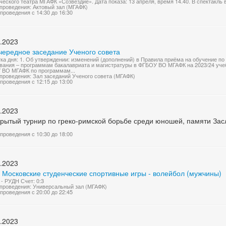
ческого театра МГАФК «Созвездие». Дата показа: 13 апреля, время 14.40. В спектакль 
проведения: Актовый зал (МГАФК)
проведения с 14:30 до 16:30
.2023
чередное заседание Ученого совета
ка дня: 1. Об утверждении: изменений (дополнений) в Правила приёма на обучение 
вания – программам бакалавриата и магистратуры в ФГБОУ ВО МГАФК на 2023/24 учеб
ВО МГАФК по программам...
проведения: Зал заседаний Ученого совета (МГАФК)
проведения с 12:15 до 13:00
.2023
открытый турнир по греко-римской борьбе среди юношей, памяти З
проведения с 10:30 до 18:00
.2023
 Московские студенческие спортивные игры - волейбол (мужчины)
- РУДН Счет: 0:3
проведения: Универсальный зал (МГАФК)
проведения с 20:00 до 22:45
.2023