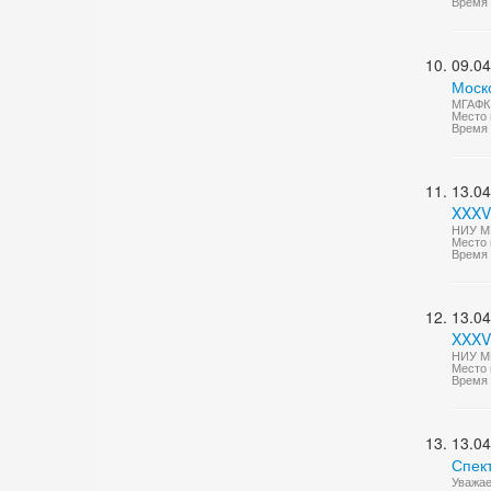
Время 
09.04
Моско
МГАФК 
Место 
Время 
13.04
XXXV
НИУ МЭ
Место 
Время 
13.04
XXXV
НИУ МГ
Место 
Время 
13.04
Спек
Уважае