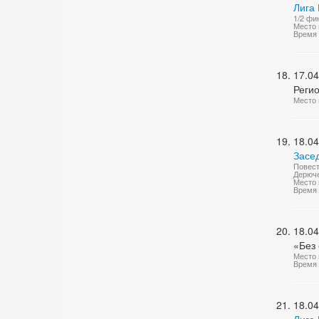
Лига 
1/2 фи
Место 
Время 
17.04
Реги
Место 
18.04
Засе
Повест
Дерюче
Место 
Время 
18.04
«Без 
Место 
Время 
18.04