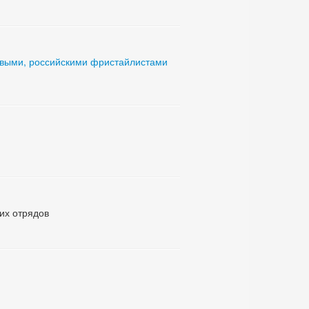
ровыми, российскими фристайлистами
ких отрядов