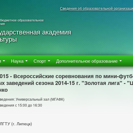
Сведения об образовательной организац
 бюджетное образовательное
ния
ударственная академия
ьтуры
м
Наука
Спорт
Дополнительное образование
2015 - Всероссийские соревнования по мини-фут
х заведений сезона 2014-15 г. "Золотая лига" - "Ц
нко
ведения: Универсальный зал (МГАФК)
ведения с 15:00 до 16:30
ЛГТУ (г. Липецк)