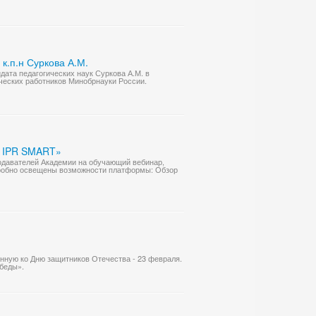
к.п.н Суркова А.М.
ата педагогических наук Суркова А.М. в
ческих работников Минобрнауки России.
в IPR SMART»
одавателей Академии на обучающий вебинар,
одробно освещены возможности платформы: Обзор
нную ко Дню защитников Отечества - 23 февраля.
беды».