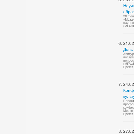
Науч
обра
20 фев
«Мужес
научно
(МГАФ
21.02
День
Абитур
поступ
вопрос
(МГАФ
Время 
24.02
Конф
куль
Повест
програ
конфер
Место 
Время 
27.02