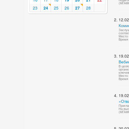
(МГАФ
23
24
25
26
27
28
12.02
Комис
Заслуш
соотве
Место 
Время 
19.02
Веби
В целя
органи
ключев
Место 
Время 
19.02
«Отва
Пригла
На выс
(МГАФ
20.02