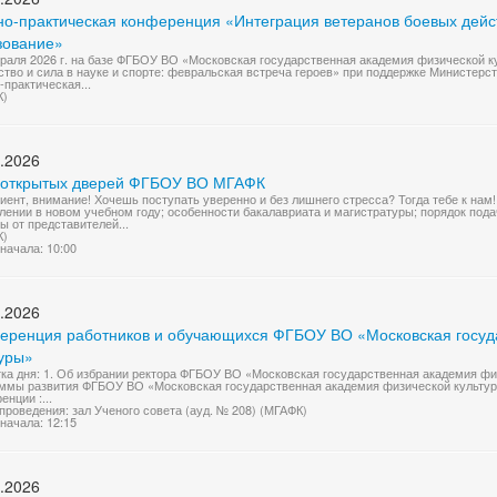
но-практическая конференция «Интеграция ветеранов боевых действ
зование»
раля 2026 г. на базе ФГБОУ ВО «Московская государственная академия физической к
тво и сила в науке и спорте: февральская встреча героев» при поддержке Министерс
-практическая...
К)
.2026
 открытых дверей ФГБОУ ВО МГАФК
иент, внимание! Хочешь поступать уверенно и без лишнего стресса? Тогда тебе к нам!
лении в новом учебном году; особенности бакалавриата и магистратуры; порядок под
ы от представителей...
К)
начала: 10:00
.2026
еренция работников и обучающихся ФГБОУ ВО «Московская госуд
туры»
ка дня: 1. Об избрании ректора ФГБОУ ВО «Московская государственная академия фи
ммы развития ФГБОУ ВО «Московская государственная академия физической культуры
енции :...
проведения: зал Ученого совета (ауд. № 208) (МГАФК)
начала: 12:15
.2026