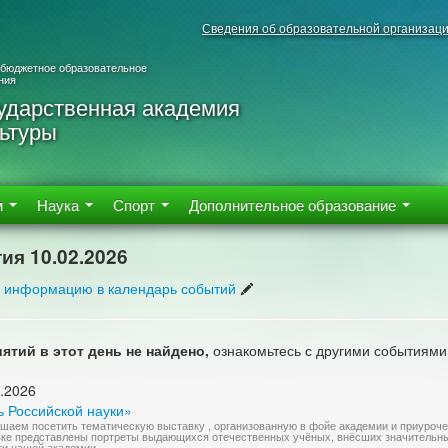
Сведения об образовательной организац
 бюджетное образовательное
ния
ударственная академия
ьтуры
м
Наука
Спорт
Дополнительное образование
ия 10.02.2026
 информацию в календарь событий
ятий в этот день не найдено,
ознакомьтесь с другими событиями
.2026
ь Российской науки»
шаем посетить тематическую выставку , организованную в фойе академии и приуроче
ке представлены портреты выдающихся отечественных учёных, внёсших значительный
ги нашей академии.