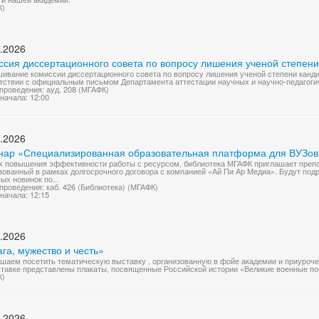
К)
.2026
сия диссертационного совета по вопросу лишения ученой степени 
ивание комиссии диссертационного совета по вопросу лишения ученой степени кандид
тствии с официальным письмом Департамента аттестации научных и научно-педагоги
проведения: ayд. 208 (МГАФК)
начала: 12:00
.2026
нар «Специализированная образовательная платформа для ВУЗо
х повышения эффективности работы с ресурсом, библиотека МГАФК приглашает преп
зованный в рамках долгосрочного договора с компанией «Ай Пи Ар Медиа». Будут п
ых новинок по...
проведения: каб. 426 (Библиотека) (МГАФК)
начала: 12:15
.2026
га, мужество и честь»
шаем посетить тематическую выставку , организованную в фойе академии и приуроче
тавке представлены плакаты, посвященные Российской истории «Великие военные по
К)
.2026