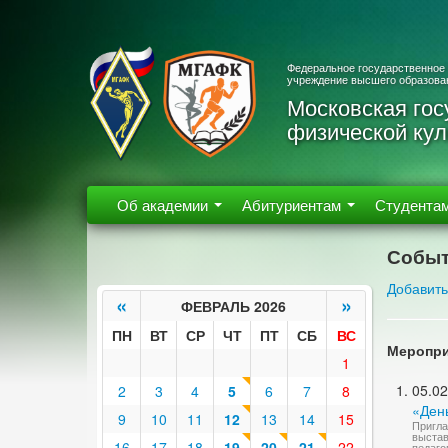
Федеральное государственное
учреждение высшего образова
Московская гос
физической кул
Об академии
Абитуриентам
Студента
Событ
Добавить
«
»
ФЕВРАЛЬ 2026
ПН
ВТ
СР
ЧТ
ПТ
СБ
ВС
Меропри
1
05.02
2
3
4
5
6
7
8
«Ден
9
10
11
12
13
14
15
Пригла
выстав
16
17
18
19
20
21
22
педаго