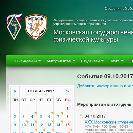
Сведения об об
Федеральное государственное бюджетное образова
учреждение высшего образования
Московская государствен
физической культуры
Об академии
Абитуриентам
Студентам
Наука
С
События 09.10.201
Добавить информацию в ка
«
»
ОКТЯБРЬ 2017
ПН
ВТ
СР
ЧТ
ПТ
СБ
ВС
Мероприятий в этот день 
1
04.10.2017
2
3
4
5
6
7
8
XXX Московские студенч
9
10
11
12
13
14
15
МГАФК-Ф - РЭУ Счет: 105:63
Место проведения: Универсаль
16
17
21
Время проведения с 19:15 до 2