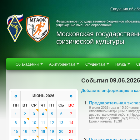
Сведения об об
Федеральное государственное бюджетное образова
учреждение высшего образования
Московская государствен
физической культуры
Об академии
Абитуриентам
Студентам
Наука
С
События 09.06.202
Добавить информацию в ка
«
»
ИЮНЬ 2026
Предварительная экспер
ПН
ВТ
СР
ЧТ
ПТ
СБ
ВС
9 июня 2026 года в 15.30 часо
спортивной медицины с кафедр
1
2
3
4
5
6
7
диссертационной работы Народо
Место проведения: (ауд. №327
Время начала: 15:30
8
9
10
11
12
13
14
15
16
17
18
19
20
21
Предварительная экспер
23
25
26
27
28