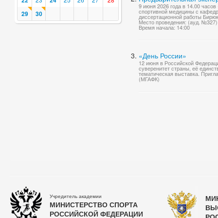
22
24
9 июня 2026 года в 14.00 часо
спортивной медицины с кафедр
29
30
диссертационной работы Бирюк
Место проведения: (ауд. №327
Время начала: 14:00
«День России»
12 июня в Российской Федерац
суверенитет страны, её единст
тематическая выставка. Приг
(МГАФК)
Учредитель академии
МИ
МИНИСТЕРСТВО СПОРТА
ВЫ
РОССИЙСКОЙ ФЕДЕРАЦИИ
РО