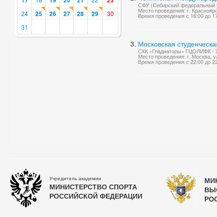
17
19
20
21
23
СФУ (Сибирский федеральный у
Место проведения: г. Краснояр
24
25
26
27
28
29
30
Время проведения с 16:00 до 1
31
Московская студенческа
СХК «Гладиаторы» ГЦОЛИФК - Х
Место проведения: г. Москва, у
Время проведения с 22:00 до 2
Учредитель академии
МИ
МИНИСТЕРСТВО СПОРТА
ВЫ
РОССИЙСКОЙ ФЕДЕРАЦИИ
РО