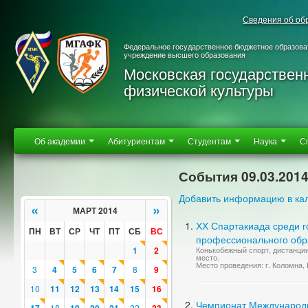
Сведения об об
Федеральное государственное бюджетное образова
учреждение высшего образования
Московская государствен
физической культуры
Об академии
Абитуриентам
Студентам
Наука
С
События 09.03.201
Добавить информацию в ка
«
»
МАРТ 2014
ХХ Спартакиада среди 
ПН
ВТ
СР
ЧТ
ПТ
СБ
ВС
профессионального обр
1
2
Конькобежный спорт, дистанции 
место.
Место проведения: г. Коломна,
3
4
5
6
7
8
9
10
11
12
13
14
15
16
Чемпионат Международно
18
22