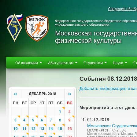
Сведения об об
Федеральное государственное бюджетное образова
учреждение высшего образования
Московская государствен
физической культуры
Об академии
Абитуриентам
Студентам
Наука
С
События 08.12.201
Добавить информацию в ка
«
»
ДЕКАБРЬ 2018
ПН
ВТ
СР
ЧТ
ПТ
СБ
ВС
Мероприятий в этот день 
1
2
01.12.2018
3
4
5
6
7
8
9
Московская Студенческа
10
11
12
13
14
15
16
МГАФК - РГУНГ Счет: 8:0
Место проведения: г. Москва, 
17
19
22
23
Время проведения с 19:00 до 2