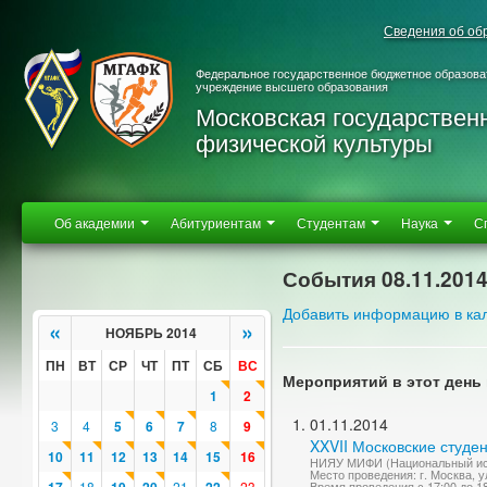
Сведения об об
Федеральное государственное бюджетное образова
учреждение высшего образования
Московская государствен
физической культуры
Об академии
Абитуриентам
Студентам
Наука
С
События 08.11.201
Добавить информацию в ка
«
»
НОЯБРЬ 2014
ПН
ВТ
СР
ЧТ
ПТ
СБ
ВС
Мероприятий в этот день 
1
2
01.11.2014
3
4
5
6
7
8
9
XXVII Московские студе
10
11
12
13
14
15
16
НИЯУ МИФИ (Национальный исс
Место проведения: г. Москва, у
18
21
23
Время проведения с 17:00 до 1