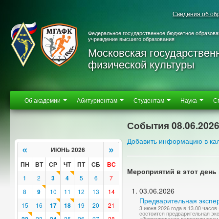
Сведения об об
Федеральное государственное бюджетное образова
учреждение высшего образования
Московская государствен
физической культуры
Об академии
Абитуриентам
Студентам
Наука
С
События 08.06.202
Добавить информацию в ка
«
»
ИЮНЬ 2026
ПН
ВТ
СР
ЧТ
ПТ
СБ
ВС
Мероприятий в этот день 
1
2
3
4
5
6
7
03.06.2026
8
9
10
11
12
13
14
Предварительная экспер
15
16
17
18
19
20
21
3 июня 2026 года в 13.00 часо
состоится предварительная эк
23
25
26
27
28
«Формирование вариативности 