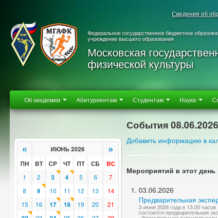
Сведения об об
Федеральное государственное бюджетное образова
учреждение высшего образования
Московская государствен
физической культуры
Об академии
Абитуриентам
Студентам
Наука
С
События 08.06.202
Добавить информацию в ка
«
»
ИЮНЬ 2026
ПН
ВТ
СР
ЧТ
ПТ
СБ
ВС
Мероприятий в этот день 
1
2
3
4
5
6
7
03.06.2026
8
9
10
11
12
13
14
Предварительная экспер
15
16
17
18
19
20
21
3 июня 2026 года в 13.00 часо
состоится предварительная эк
23
25
26
27
28
«Формирование вариативности 