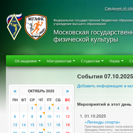
Сведения об об
Федеральное государственное бюджетное образова
учреждение высшего образования
Московская государствен
физической культуры
Об академии
Абитуриентам
Студентам
Наука
С
События 07.10.202
Добавить информацию в ка
«
»
ОКТЯБРЬ 2025
ПН
ВТ
СР
ЧТ
ПТ
СБ
ВС
Мероприятий в этот день 
1
2
3
4
5
01.10.2025
6
7
8
9
10
11
12
«Легенды спорта»
13
14
15
16
17
18
19
Приглашаем наших пользовате
Аркадию Никитичу, заслуженно
20
21
22
24
25
26
Олимпийских игр, пятикратном