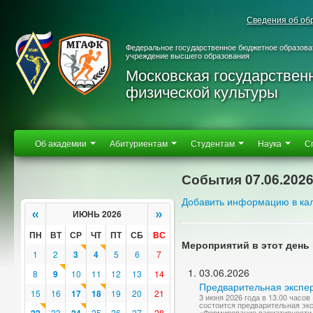
Сведения об об
Федеральное государственное бюджетное образова
учреждение высшего образования
Московская государствен
физической культуры
Об академии
Абитуриентам
Студентам
Наука
С
События 07.06.202
Добавить информацию в ка
«
»
ИЮНЬ 2026
ПН
ВТ
СР
ЧТ
ПТ
СБ
ВС
Мероприятий в этот день 
1
2
3
4
5
6
7
03.06.2026
8
9
10
11
12
13
14
Предварительная экспер
15
16
17
18
19
20
21
3 июня 2026 года в 13.00 часо
состоится предварительная эк
23
25
26
27
28
«Формирование вариативности 