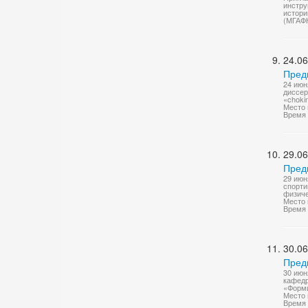
инстру
истори
(МГАФ
24.06
Пред
24 июн
диссер
«chokin
Место 
Время 
29.06
Пред
29 июн
спорти
физиче
Место 
Время 
30.06
Пред
30 июн
кафедр
«Форми
Место 
Время 