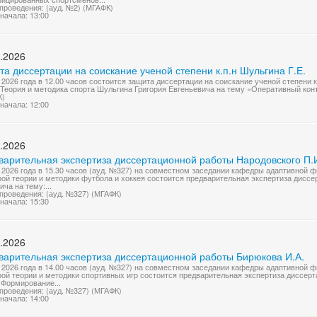
проведения: (ауд. №2) (МГАФК)
начала: 13:00
.2026
а диссертации на соискание ученой степени к.п.н Шульгина Г.Е.
 2026 года в 12.00 часов состоится защита диссертации на соискание ученой степени 
– Теория и методика спорта Шульгина Григория Евгеньевича на тему «Оперативный конт
К)
начала: 12:00
.2026
варительная экспертиза диссертационной работы Народовского П.
 2026 года в 15.30 часов (ауд. №327) на совместном заседании кафедры адаптивной 
ой теории и методики футбола и хоккея состоится предварительная экспертиза дисс
ича на тему:...
проведения: (ауд. №327) (МГАФК)
начала: 15:30
.2026
варительная экспертиза диссертационной работы Бирюкова И.А.
 2026 года в 14.00 часов (ауд. №327) на совместном заседании кафедры адаптивной 
ой теории и методики спортивных игр состоится предварительная экспертиза диссер
«Формирование...
проведения: (ауд. №327) (МГАФК)
начала: 14:00