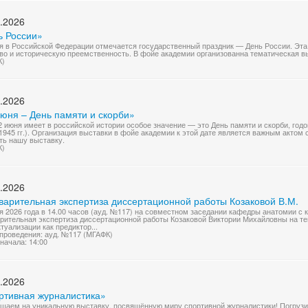
.2026
ь России»
я в Российской Федерации отмечается государственный праздник — День России. Эта
во и историческую преемственность. В фойе академии организованна тематическая 
К)
.2026
июня – День памяти и скорби»
2 июня имеет в российской истории особое значение — это День памяти и скорби, го
1945 гг.). Организация выставки в фойе академии к этой дате является важным акто
ть нашу выставку.
К)
.2026
варительная экспертиза диссертационной работы Козаковой В.М.
я 2026 года в 14.00 часов (ауд. №117) на совместном заседании кафедры анатомии с 
рительная экспертиза диссертационной работы Козаковой Виктории Михайловны на т
туализации как предиктор...
проведения: ауд. №117 (МГАФК)
начала: 14:00
.2026
ртивная журналистика»
шаем на уникальную выставку, посвящённую миру спортивной журналистики! Погрузи