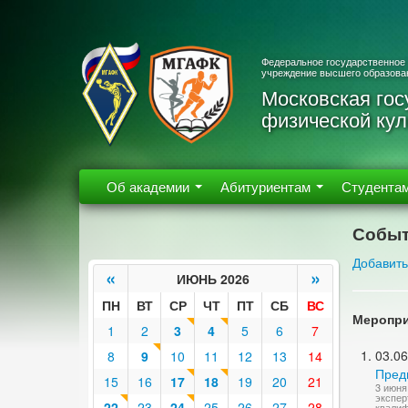
Федеральное государственное
учреждение высшего образова
Московская гос
физической кул
Об академии
Абитуриентам
Студента
Событ
Добавить
«
»
ИЮНЬ 2026
ПН
ВТ
СР
ЧТ
ПТ
СБ
ВС
Меропри
1
2
3
4
5
6
7
03.06
8
9
10
11
12
13
14
Пред
15
16
17
18
19
20
21
3 июня
экспер
22
23
24
25
26
27
28
квалиф