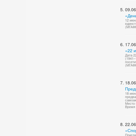
09.06
«Ден
12 июн
единст
(МГАФ
17.06
«22 
Дата 2
(1941–
посети
(МГАФ
18.06
Пред
18 июн
предва
самоак
Место 
Время 
22.06
«Спо
Пригла