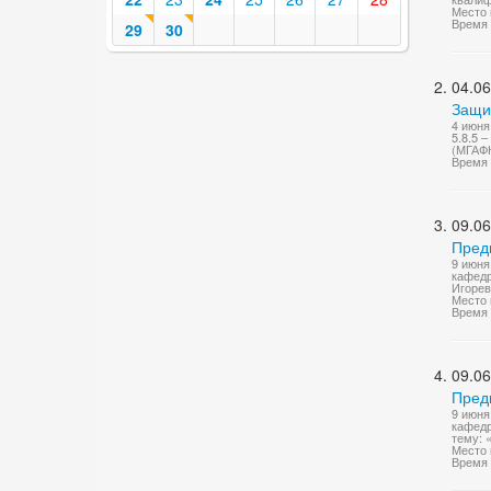
Место 
Время 
29
30
04.06
Защит
4 июня
5.8.5 
(МГАФ
Время 
09.06
Пред
9 июня
кафедр
Игорев
Место 
Время 
09.06
Пред
9 июня
кафедр
тему: 
Место 
Время 