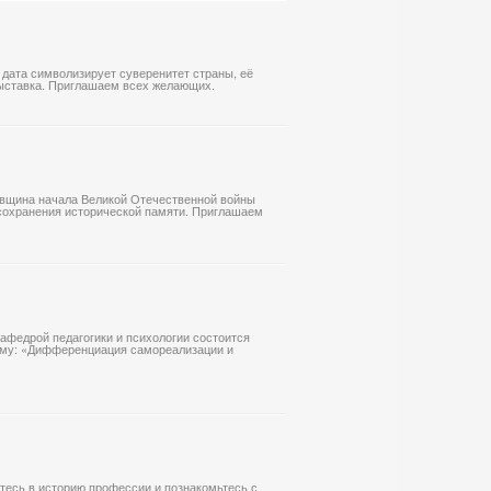
 дата символизирует суверенитет страны, её
выставка. Приглашаем всех желающих.
довщина начала Великой Отечественной войны
м сохранения исторической памяти. Приглашаем
кафедрой педагогики и психологии состоится
ему: «Дифференциация самореализации и
тесь в историю профессии и познакомьтесь с