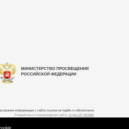
МИНИСТЕРСТВО ПРОСВЕЩЕНИЯ
РОССИЙСКОЙ ФЕДЕРАЦИИ
ьзовании информации с сайта ссылка на mgafk.ru обязательна
Разработка и сопровождение сайта:
Отдел ИТ МГАФК
Система управления контентом:
temeshov.ru
cookie