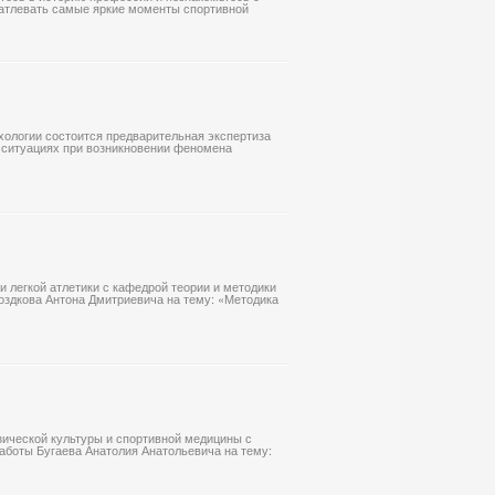
чатлевать самые яркие моменты спортивной
сихологии состоится предварительная экспертиза
 ситуациях при возникновении феномена
и легкой атлетики с кафедрой теории и методики
оздкова Антона Дмитриевича на тему: «Методика
зической культуры и спортивной медицины с
аботы Бугаева Анатолия Анатольевича на тему: