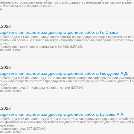
ментами, которые десятилетиями помогали создавать легендарные репортажи и запе
и. Выставка организована в музее...
К)
.2026
варительная экспертиза диссертационной работы Го Сяэвэя
я 2026 года в 11.00 часов (зал ученого совета) на заседании кафедры педагогики и п
тационной работы Го Сяовэя на тему: «Формирование копинг-поведения в стрессовых
g» у...
проведения: зал Ученого совета (ауд. № 208) (МГАФК)
начала: 11:00
.2026
варительная экспертиза диссертационной работы Гвоздкова А.Д.
я 2026 года в 13.00 часов (ауд. 2) на совместном заседании кафедры теории и методик
вных единоборств состоится предварительная экспертиза диссертационной работы Гв
ской...
проведения: ауд. 2 - Кафедра легкой атлетики (МГАФК)
начала: 13:00
.2026
варительная экспертиза диссертационной работы Бугаева А.А.
я 2026 года в 13.00 часов (ауд.327) на совместном заседании кафедры адаптивной фи
ой физиологии и биохимии состоится предварительная экспертиза диссертационной р
рование...
проведения: ауд. 327 (МГАФК)
начала: 13:00