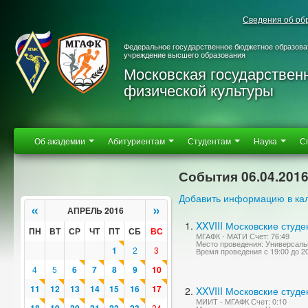
Сведения об об
Федеральное государственное бюджетное образова
учреждение высшего образования
Московская государствен
физической культуры
Об академии
Абитуриентам
Студентам
Наука
С
События 06.04.201
Добавить информацию в ка
«
»
АПРЕЛЬ 2016
XXVIII Московские студе
ПН
ВТ
СР
ЧТ
ПТ
СБ
ВС
МГАФК - МАТИ Счет: 76:49
Место проведения: Универсаль
1
2
3
Время проведения с 19:00 до 2
4
5
6
7
8
9
10
11
12
13
14
15
16
17
XXVIII Московские студ
МИИТ - МГАФК Счет: 0:10
24