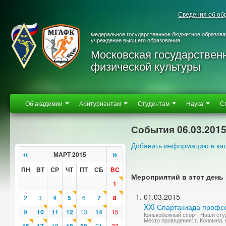
Сведения об об
Федеральное государственное бюджетное образова
учреждение высшего образования
Московская государствен
физической культуры
Об академии
Абитуриентам
Студентам
Наука
С
События 06.03.201
Добавить информацию в ка
«
»
МАРТ 2015
ПН
ВТ
СР
ЧТ
ПТ
СБ
ВС
Мероприятий в этот день 
1
01.03.2015
2
3
4
5
6
7
8
XXI Спартакиада профс
9
10
11
12
13
14
15
Конькобежный спорт. Наши студ
Место проведения: г. Коломна,
18
21
22