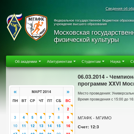
Сведения об об
Федеральное государственное бюджетное образова
учреждение высшего образования
Московская государствен
физической культуры
Об академии
Абитуриентам
Студентам
Наука
С
06.03.2014 - Чемпио
программе XXVI Мос
«
»
МАРТ 2014
Место проведения: Универсальн
Время проведения с 15:00 до 16
ПН
ВТ
СР
ЧТ
ПТ
СБ
ВС
1
2
3
4
5
6
7
8
9
МГАФК - МГИМО
10
11
12
13
14
15
16
Счет: 12:3
18
22