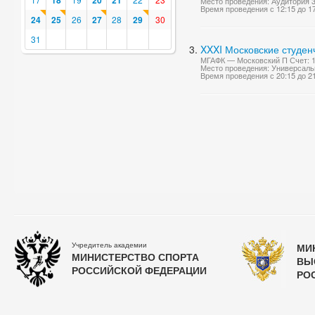
18
20
21
Место проведения: Аудитория 
Время проведения с 12:15 до 1
24
25
26
27
28
29
30
31
XXXI Московские студен
МГАФК — Московский П Счет: 1
Место проведения: Универсаль
Время проведения с 20:15 до 2
Учредитель академии
МИ
МИНИСТЕРСТВО СПОРТА
ВЫ
РОССИЙСКОЙ ФЕДЕРАЦИИ
РО