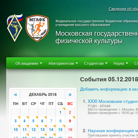
Сведения об об
Федеральное государственное бюджетное образова
учреждение высшего образования
Московская государствен
физической культуры
Об академии
Абитуриентам
Студентам
Наука
С
События 05.12.201
Добавить информацию в ка
«
»
ДЕКАБРЬ 2018
XXXI Московские студен
ПН
ВТ
СР
ЧТ
ПТ
СБ
ВС
РУДН - МГАФК
Место проведения: г. Москва,
1
2
Время проведения с 18:00 до 1
3
4
5
6
7
8
9
10
11
12
13
14
15
16
Научная конференция м
Приглашаем принять участие пе
17
19
22
23