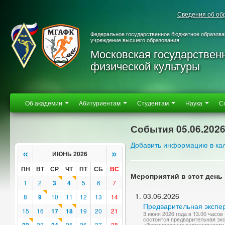
Сведения об об
Федеральное государственное бюджетное образова
учреждение высшего образования
Московская государствен
физической культуры
Об академии
Абитуриентам
Студентам
Наука
С
События 05.06.202
Добавить информацию в ка
«
»
ИЮНЬ 2026
ПН
ВТ
СР
ЧТ
ПТ
СБ
ВС
Мероприятий в этот день 
1
2
3
4
5
6
7
03.06.2026
8
9
10
11
12
13
14
Предварительная экспер
15
16
17
18
19
20
21
3 июня 2026 года в 13.00 часо
состоится предварительная эк
23
25
26
27
28
«Формирование вариативности 