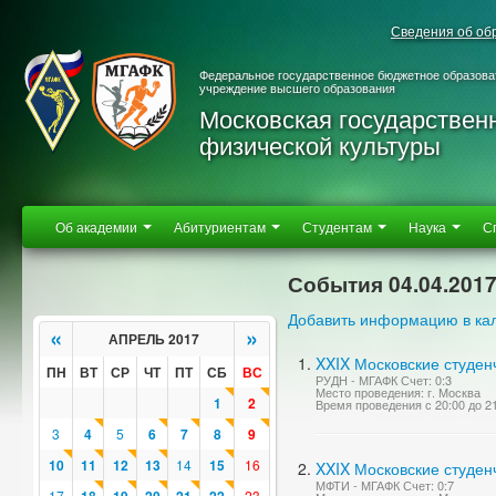
Сведения об об
Федеральное государственное бюджетное образова
учреждение высшего образования
Московская государствен
физической культуры
Об академии
Абитуриентам
Студентам
Наука
С
События 04.04.201
Добавить информацию в ка
«
»
АПРЕЛЬ 2017
XXIX Московские студен
ПН
ВТ
СР
ЧТ
ПТ
СБ
ВС
РУДН - МГАФК Счет: 0:3
Место проведения: г. Москва
1
2
Время проведения с 20:00 до 2
3
4
5
6
7
8
9
10
11
12
13
14
15
16
XXIX Московские студен
МФТИ - МГАФК Счет: 0:7
17
23