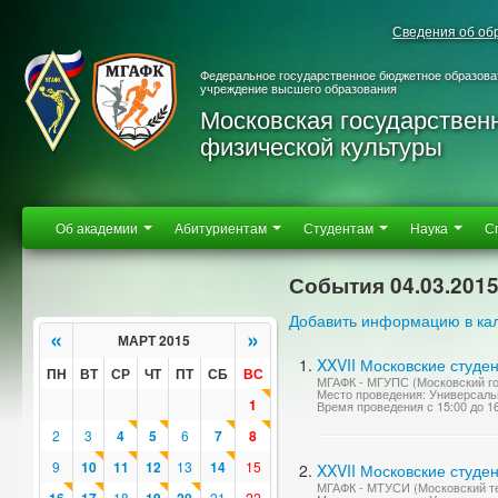
Сведения об об
Федеральное государственное бюджетное образова
учреждение высшего образования
Московская государствен
физической культуры
Об академии
Абитуриентам
Студентам
Наука
С
События 04.03.201
Добавить информацию в ка
«
»
МАРТ 2015
XXVII Московские студе
ПН
ВТ
СР
ЧТ
ПТ
СБ
ВС
МГАФК - МГУПС (Московский го
Место проведения: Универсаль
1
Время проведения с 15:00 до 1
2
3
4
5
6
7
8
9
10
11
12
13
14
15
XXVII Московские студе
МГАФК - МТУСИ (Московский те
18
21
22