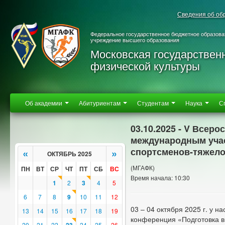
Сведения об об
Федеральное государственное бюджетное образова
учреждение высшего образования
Московская государствен
физической культуры
Об академии
Абитуриентам
Студентам
Наука
С
03.10.2025 - V Всер
международным уча
спортсменов-тяжело
«
»
ОКТЯБРЬ 2025
(МГАФК)
ПН
ВТ
СР
ЧТ
ПТ
СБ
ВС
Время начала: 10:30
1
2
3
4
5
6
7
8
9
10
11
12
03 – 04 октября 2025 г. у 
13
14
15
16
17
18
19
конференция «Подготовка 
20
21
22
24
25
26