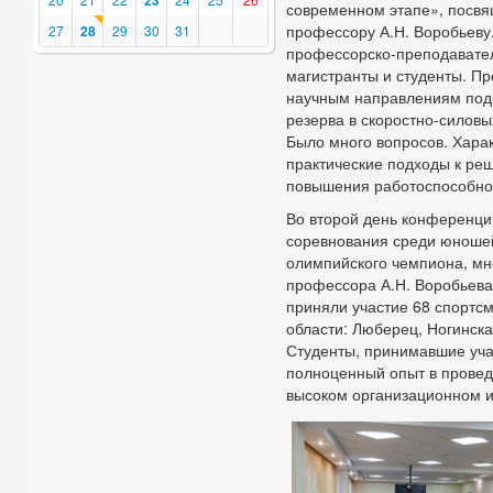
23
современном этапе», посвя
профессору А.Н. Воробьеву
27
28
29
30
31
профессорско-преподаватель
магистранты и студенты. П
научным направлениям подг
резерва в скоростно-силовы
Было много вопросов. Харак
практические подходы к ре
повышения работоспособно
Во второй день конференци
соревнования среди юношей
олимпийского чемпиона, мн
профессора А.Н. Воробьева
приняли участие 68 спортсм
области: Люберец, Ногинска
Студенты, принимавшие уча
полноценный опыт в провед
высоком организационном и