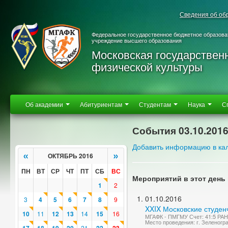
Сведения об об
Федеральное государственное бюджетное образова
учреждение высшего образования
Московская государствен
физической культуры
Об академии
Абитуриентам
Студентам
Наука
С
События 03.10.201
Добавить информацию в ка
«
»
ОКТЯБРЬ 2016
ПН
ВТ
СР
ЧТ
ПТ
СБ
ВС
Мероприятий в этот день 
1
2
01.10.2016
3
4
5
6
7
8
9
XXIX Московские студен
10
11
12
13
14
15
16
МГАФК - ПМГМУ Счет: 41:5 РА
Место проведения: г. Зеленогр
21