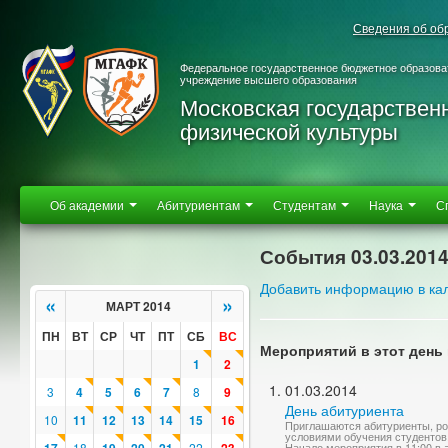
Сведения об об
Федеральное государственное бюджетное образова
учреждение высшего образования
Московская государствен
физической культуры
Об академии
Абитуриентам
Студентам
Наука
С
События 03.03.201
Добавить информацию в ка
«
»
МАРТ 2014
ПН
ВТ
СР
ЧТ
ПТ
СБ
ВС
Мероприятий в этот день 
1
2
01.03.2014
3
4
5
6
7
8
9
День абитуриента
10
11
12
13
14
15
16
Приглашаются абитуриенты, ро
условиями обучения студентов
18
22
Начало мероприятия в 11:00 в 