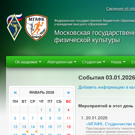
Сведения об об
Федеральное государственное бюджетное образова
учреждение высшего образования
Московская государствен
физической культуры
Об академии
Абитуриентам
Студентам
Наука
С
События 03.01.202
Добавить информацию в ка
«
»
ЯНВАРЬ 2026
ПН
ВТ
СР
ЧТ
ПТ
СБ
ВС
Мероприятий в этот день 
1
2
3
4
20.01.2026
5
6
7
8
9
10
11
«МГАФК. Студенчество 
12
13
14
15
16
17
18
Приглашаем посетить тематиче
поколений и преемственность т
19
22
23
24
25
экспозиция, демонстрирующая 