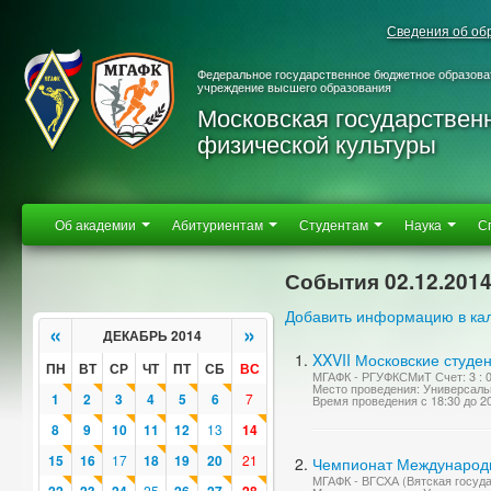
Сведения об об
Федеральное государственное бюджетное образова
учреждение высшего образования
Московская государствен
физической культуры
Об академии
Абитуриентам
Студентам
Наука
С
События 02.12.201
Добавить информацию в ка
«
»
ДЕКАБРЬ 2014
XXVII Московские студе
ПН
ВТ
СР
ЧТ
ПТ
СБ
ВС
МГАФК - РГУФКСМиТ Счет: 3 : 0 (
Место проведения: Универсаль
1
2
3
4
5
6
7
Время проведения с 18:30 до 2
8
9
10
11
12
13
14
15
16
17
18
19
20
21
Чемпионат Международно
МГАФК - ВГСХА (Вятская госуда
25