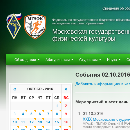
Сведения об об
Федеральное государственное бюджетное образова
учреждение высшего образования
Московская государствен
физической культуры
Об академии
Абитуриентам
Студентам
Наука
С
События 02.10.201
Добавить информацию в ка
«
»
ОКТЯБРЬ 2016
ПН
ВТ
СР
ЧТ
ПТ
СБ
ВС
Мероприятий в этот день 
1
2
01.10.2016
3
4
5
6
7
8
9
XXIX Московские студен
10
11
12
13
14
15
16
МГАФК - ПМГМУ Счет: 41:5 РА
Место проведения: г. Зеленогр
21