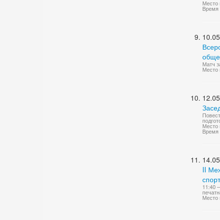
Место 
Время 
10.05
Всер
общер
Матч з
Место 
12.05
Засе
Повест
подгот
Место 
Время 
14.05
II М
спорт
11:40 
печатн
Место 