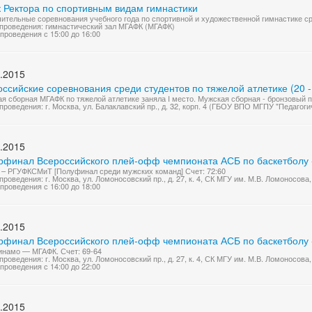
к Ректора по спортивным видам гимнастики
ительные соревнования учебного года по спортивной и художественной гимнастике с
проведения: гимнастический зал МГАФК (МГАФК)
проведения с 15:00 до 16:00
.2015
ссийские соревнования среди студентов по тяжелой атлетике (20 -
я сборная МГАФК по тяжелой атлетике заняла I место. Мужская сборная - бронзовый п
проведения: г. Москва, ул. Балаклавский пр., д. 32, корп. 4 (ГБОУ ВПО МГПУ "Педагог
.2015
рфинал Всероссийского плей-офф чемпионата АСБ по баскетболу 
– РГУФКСМиТ [Полуфинал среди мужских команд] Счет: 72:60
проведения: г. Москва, ул. Ломоносовский пр., д. 27, к. 4, СК МГУ им. М.В. Ломоносов
проведения с 16:00 до 18:00
.2015
рфинал Всероссийского плей-офф чемпионата АСБ по баскетболу 
намо — МГАФК. Счет: 69-64
проведения: г. Москва, ул. Ломоносовский пр., д. 27, к. 4, СК МГУ им. М.В. Ломоносов
проведения с 14:00 до 22:00
.2015