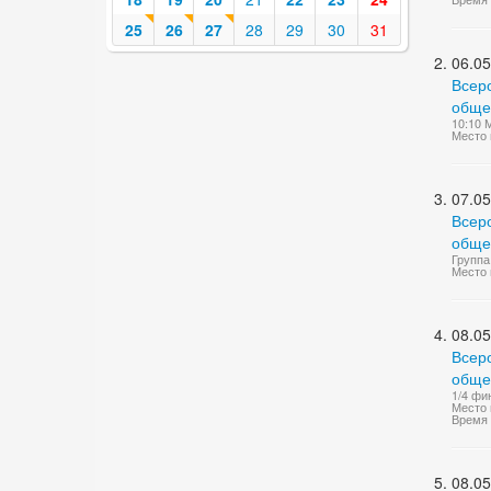
25
26
27
28
29
30
31
06.05
Всер
общер
10:10 
Место 
07.05
Всер
общер
Группа
Место 
08.05
Всер
общер
1/4 фи
Место 
Время 
08.05