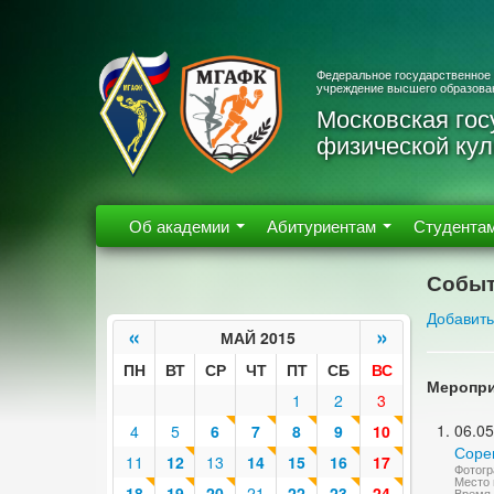
Федеральное государственное
учреждение высшего образова
Московская гос
физической кул
Об академии
Абитуриентам
Студента
Событ
Добавить
«
»
МАЙ 2015
ПН
ВТ
СР
ЧТ
ПТ
СБ
ВС
Меропри
1
2
3
06.05
4
5
6
7
8
9
10
Соре
11
12
13
14
15
16
17
Фотогр
Место 
18
19
20
21
22
23
24
Время 