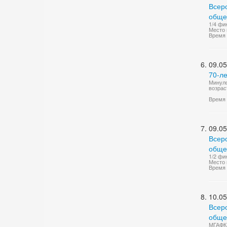
Всер
общер
1/4 фи
Место 
Время 
09.05
70-л
Минуло
возрас
Время 
09.05
Всер
общер
1/2 фи
Место 
Время 
10.05
Всер
общер
МГАФК 