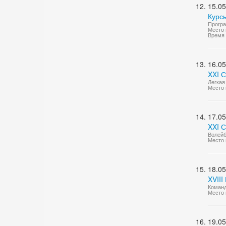
15.05
Курс
Програ
Место 
Время 
16.05
XXI 
Легкая
Место 
17.05
XXI 
Волейб
Место 
18.05
XVIII
Коман
Место 
19.05