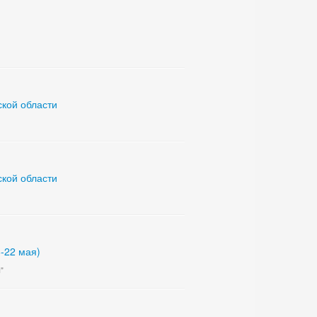
кой области
кой области
8-22 мая)
"