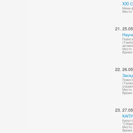
XXI 
Мини-ф
Место 
25.05
Науч
Повест
(Тамбо
активн
Место 
Время 
26.05
Засе
Повест
(Талан
управл
Место 
Время 
27.05
КАП
Капуст
"Сборн
Место 
Время 