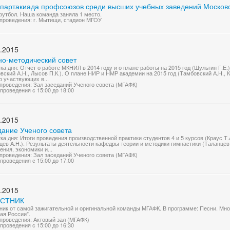
Спартакиада профсоюзов среди высших учебных заведений Московс
утбол. Наша команда заняла 1 место.
проведения: г. Мытищи, стадион МГОУ
.2015
но-методический совет
ка дня: Отчет о работе МКНИЛ в 2014 году и о плане работы на 2015 год (Шульгин Г.Е
вский А.Н., Лысов П.К.). О плане НИР и НМР академии на 2015 год (Тамбовский А.Н., 
о участвующих в...
проведения: Зал заседаний Ученого совета (МГАФК)
проведения с 15:00 до 18:00
.2015
дание Ученого совета
ка дня: Итоги проведения производственной практики студентов 4 и 5 курсов (Краус Т
цев А.Н.). Результаты деятельности кафедры теории и методики гимнастики (Таланцев
ения, экономики и...
проведения: Зал заседаний Ученого совета (МГАФК)
проведения с 15:00 до 17:00
.2015
УСТНИК
ник от самой зажигательной и оригинальной команды МГАФК. В программе: Песни. Мно
ая России".
проведения: Актовый зал (МГАФК)
проведения с 15:00 до 16:30