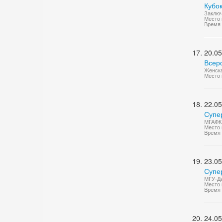
Кубо
Заключ
Место 
Время 
20.05
Всеро
Женска
Место 
22.05
Супе
МГАФК 
Место 
Время 
23.05
Супе
МГУ-Ди
Место 
Время 
24.05