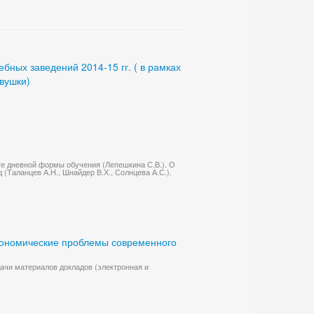
ных заведений 2014-15 гг. ( в рамках
евушки)
те дневной формы обучения (Лепешкина С.В.). О
 (Таланцев А.Н., Шнайдер В.Х., Солнцева А.С.).
гономические проблемы современного
дачи материалов докладов (электронная и