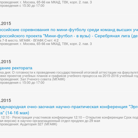
проведения: г. Москва, 65-66 км МКАД, ТВК, корп. 2. пав. 3
проведения с 15:30 до 17:00
.2015
оссийские соревнования по мини-футболу среди команд высших учеб
оссийского проекта "Мини-футбол - в вузы) - Серебряная лига (д
а 7-8 место. МГАФК - ВГАФК Счет: 4:2
проведения: г. Москва, 65-66 км МКАД, ТВК, корп. 2. пав. 3
.2015
дание ректората
ка дня: О готовности к проведению государственной итоговой аттестации на факульте
овке проектов учебных планов и графиков учебного процесса на 2015-2016 учебный год
проведения: Зал Ученого совета (МГАФК)
проведения с 15:00 до 17:00
.2015
еждународная очно-заочная научно-практическая конференция "Эр
а" (14-16 мая)
– 12:10 - Регистрация участников конференции 12:10 – Открытие конференции Срок по
ая версии) в научно-организационный отдел продлен до 29 мая
проведения: Аудитория 327 (МГАФК)