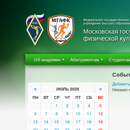
Федеральное государственное
учреждение высшего образова
Московская гос
физической кул
Об академии
Абитуриентам
Студента
Событ
Добавить
«
»
ИЮЛЬ 2026
Никаких 
ПН
ВТ
СР
ЧТ
ПТ
СБ
ВС
1
2
3
4
5
6
7
8
9
10
11
12
13
14
15
16
17
18
19
20
21
22
23
24
25
26