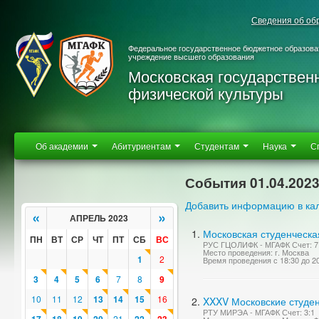
Сведения об об
Федеральное государственное бюджетное образова
учреждение высшего образования
Московская государствен
физической культуры
Об академии
Абитуриентам
Студентам
Наука
С
События 01.04.202
Добавить информацию в ка
«
»
АПРЕЛЬ 2023
Московская студенческа
ПН
ВТ
СР
ЧТ
ПТ
СБ
ВС
РУС ГЦОЛИФК - МГАФК Счет: 7
Место проведения: г. Москва
1
2
Время проведения с 18:30 до 2
3
4
5
6
7
8
9
10
11
12
13
14
15
16
XXXV Московские студен
РТУ МИРЭА - МГАФК Счет: 3:1
21