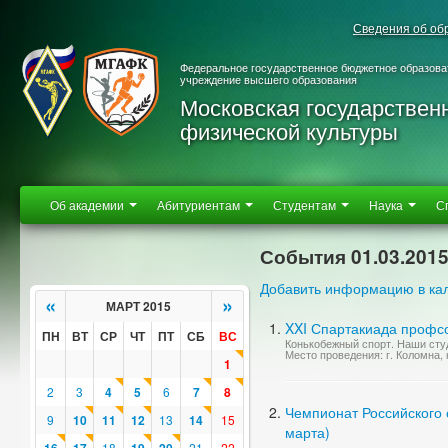
Сведения об об
Федеральное государственное бюджетное образова
учреждение высшего образования
Московская государствен
физической культуры
Об академии
Абитуриентам
Студентам
Наука
С
События 01.03.201
Добавить информацию в ка
«
»
МАРТ 2015
XXI Спартакиада профс
ПН
ВТ
СР
ЧТ
ПТ
СБ
ВС
Конькобежный спорт. Наши студ
Место проведения: г. Коломна,
1
2
3
4
5
6
7
8
Чемпионат Российского с
9
10
11
12
13
14
15
марта)
18
21
22